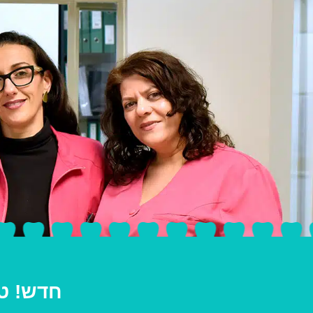
חדש! טי